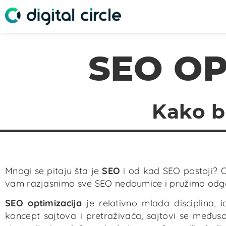
SEO OP
Kako bi
Mnogi se pitaju šta je
SEO
i od kad SEO postoji? O
vam razjasnimo sve SEO nedoumice i pružimo odgo
SEO optimizacija
je relativno mlada disciplina, 
koncept sajtova i pretraživača, sajtovi se među