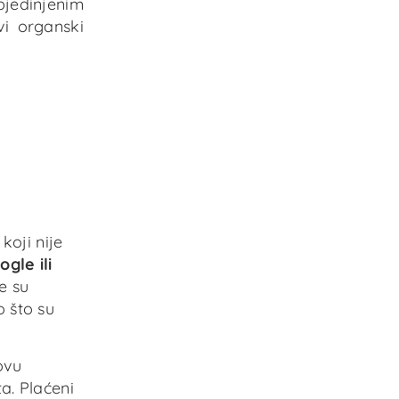
bjedinjenim
vi organski
oji nije
ogle ili
e su
o što su
ovu
a. Plaćeni