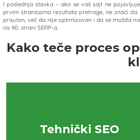
I poslednja stavka – ako se vaš sajt ne pojavljuj
prvim stranicama rezultata pretrage, ne znači da 
prisutan, već da nije optimizovan i da se možda na
na 90. strani SERP-a.
Kako teče proces opt
k
Tehnički SEO