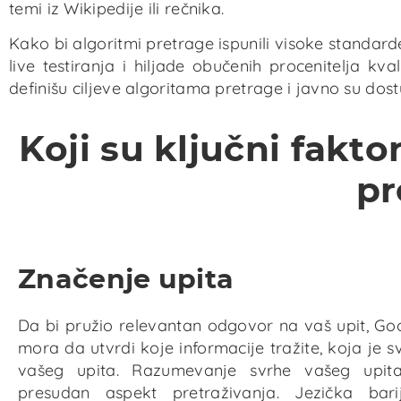
temi iz Wikipedije ili rečnika.
Kako bi algoritmi pretrage ispunili visoke standarde 
live testiranja i hiljade obučenih procenitelja kva
definišu ciljeve algoritama pretrage i javno su dos
Koji su ključni fakto
pr
Značenje upita
Da bi pružio relevantan odgovor na vaš upit, Go
mora da utvrdi koje informacije tražite, koja je s
vašeg upita. Razumevanje svrhe vašeg upit
presudan aspekt pretraživanja. Jezička bari