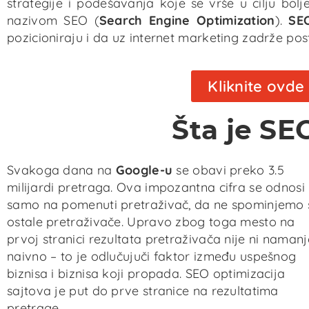
strategije i podešavanja koje se vrše u cilju bol
nazivom SEO (
Search Engine Optimization
).
SEO
pozicioniraju i da uz internet marketing zadrže p
Kliknite ovd
Šta je SE
Svakoga dana na
Google-u
se obavi preko 3.5
milijardi pretraga. Ova impozantna cifra se odnosi
samo na pomenuti pretraživač, da ne spominjemo 
ostale pretraživače. Upravo zbog toga mesto na
prvoj stranici rezultata pretraživača nije ni namanj
naivno – to je odlučujuči faktor između uspešnog
biznisa i biznisa koji propada. SEO optimizacija
sajtova je put do prve stranice na rezultatima
pretrage.