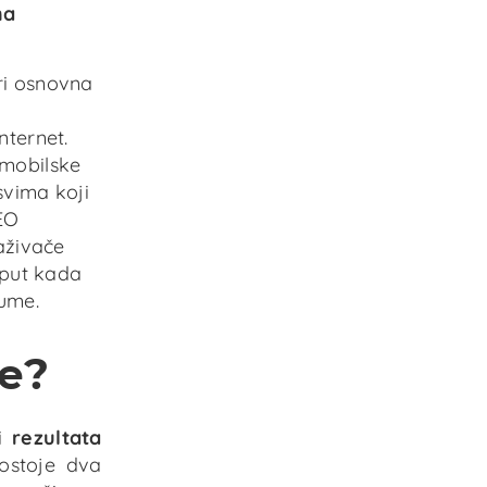
ma
ri osnovna
nternet.
omobilske
svima koji
EO
raživače
 put kada
ume.
le?
ni
rezultata
postoje dva