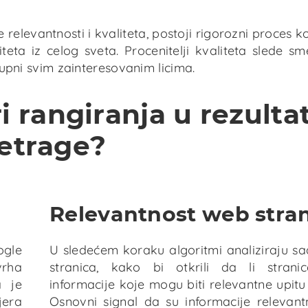
relevantnosti i kvaliteta, postoji rigorozni proces ko
liteta iz celog sveta. Procenitelji kvaliteta slede s
tupni svim zainteresovanim licima.
ri rangiranja u rezult
etrage?
Relevantnost web stra
ogle
U sledećem koraku algoritmi analiziraju s
vrha
stranica, kako bi otkrili da li strani
a je
informacije koje mogu biti relevantne upitu 
jera
Osnovni signal da su informacije relevan