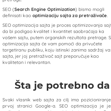
SEO (
Search Engine Optimization
) bismo mogli
definisati kao
optimizaciju sajta za pretraživače
.
SEO optimizacija sajta je proces optimizovanja saj
da bi podigao kvalitet i kvantitet saobraćaja ka
vašem sajtu, putem organskih rezultata pretrage. 
optimizacija sajta će vam pomoći da privučete
targetiranu publiku, koju istinski zanima sadržaj v
sajta, jer joj pretraživač sajt preporučuje kao
kvalitetan i relevantan.
Šta je potrebno da
Svaki vlasnik web sajta za cilj ima pozicioniranj
prvoj stranici Google-a. SEO optimizacija je je