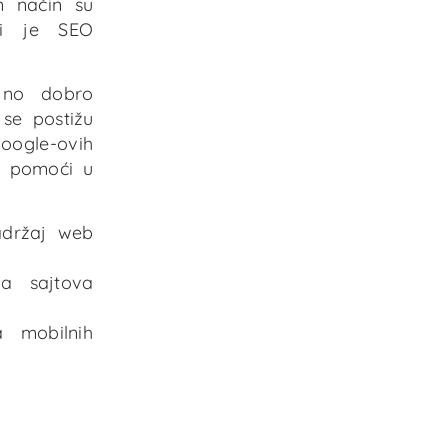
n način su
gi je SEO
jno dobro
 se postižu
oogle-ovih
am pomoći u
sadržaj web
sa sajtova
a mobilnih