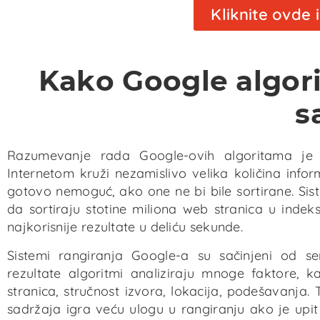
Kliknite ovde
On page optimizacija podrazumeva detaljno
sagledavanje sadržaja na sajtu, strukturu istog ka
i meta naslove i meta opise. Umeću se ključne reči
Kako Google algori
na strateška mesta i sadržaj se optimizuje prema
odabranim ključnim rečima.
s
Razumevanje rada Google-ovih algoritama je b
Internetom kruži nezamislivo velika količina info
gotovo nemoguć, ako one ne bi bile sortirane. Sist
da sortiraju stotine miliona web stranica u indeks
najkorisnije rezultate u deliću sekunde.
Sistemi rangiranja Google-a su sačinjeni od ser
rezultate algoritmi analiziraju mnoge faktore, ka
stranica, stručnost izvora, lokacija, podešavanja
sadržaja igra veću ulogu u rangiranju ako je upit