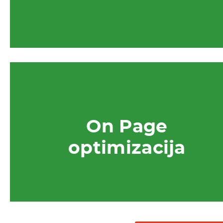
Vrši se kompletna analiza stanja sajta. Sve
nepravilnosti, od brzine učitavanja sajta, stranica
koje ne postoje, nepravilne redirekcije, optimizacij
On Page
slika i ostalo se ispravljaju.
optimizacija