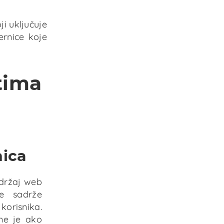
ji uključuje
mernice koje
atima
nica
adržaj web
ce sadrže
korisnika.
tne je ako