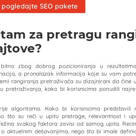
 i pogledajte SEO pakete
Analiza konkurencije obuhvata detaljnu ana
minimalno top 5 konkurenata za odabrane k
o
reči. Posebnim SEO alatima ulazi se u njihovo
tam za pretragu rang
sajta odakle se izvlače bitne informacije ko
kasnije mogu primeniti prilikom kreiranja
ajtove?
strategije.
itno zbog dobrog pozicioniranja u rezultatima
rmacija, a pronalazak informacija koje su vam potr
emi rangiranja pretraživača su dizajnirani da čine 
u pretraživanja, kako bi korisnicima ponudili najrel
ije algoritama. Kako bi korisnicima predstavili n
o što su reči u upitu pretrage, relevantnost i upo
. Težina svakog faktora zavisi od samog upita. Reci
 o aktuelnim dešavanjima, nego što bi imale definic