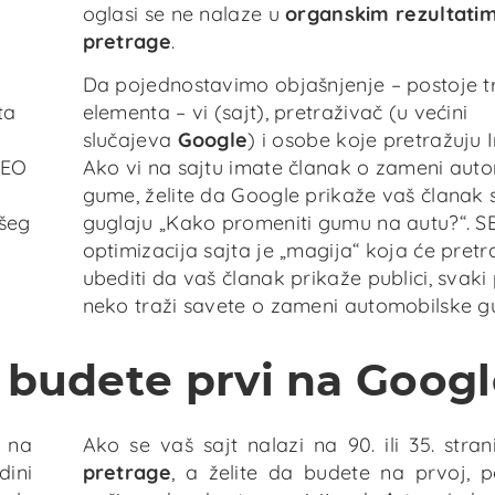
oglasi se ne nalaze u
organskim rezultati
pretrage
.
Da pojednostavimo objašnjenje – postoje t
ta
elementa – vi (sajt), pretraživač (u većini
slučajeva
Google
) i osobe koje pretražuju I
SEO
Ako vi na sajtu imate članak o zameni aut
gume, želite da Google prikaže vaš članak 
ašeg
guglaju „Kako promeniti gumu na autu?“. S
optimizacija sajta je „magija“ koja će pret
ubediti da vaš članak prikaže publici, svaki
neko traži savete o zameni automobilske g
 budete prvi na Goog
e na
Ako se vaš sajt nalazi na 90. ili 35. stra
dini
pretrage
, a želite da budete na prvoj, 