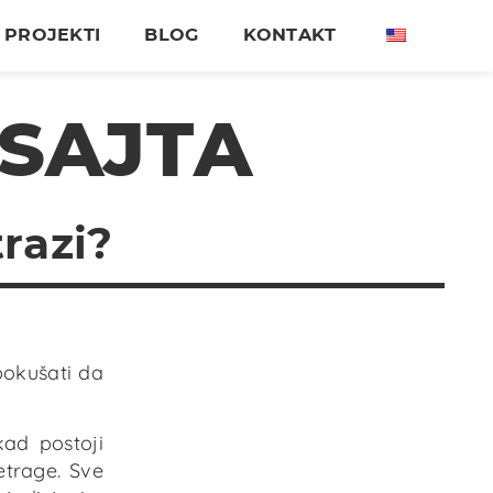
PROJEKTI
BLOG
KONTAKT
 SAJTA
trazi?
pokušati da
kad postoji
etrage. Sve