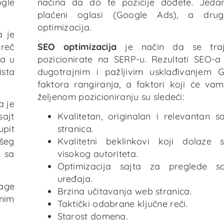
ogle
načina da do te pozicije dođete. Jeda
plaćeni oglasi (Google Ads), a dru
optimizacija.
a je
 reč
SEO optimizacija
je način da se tra
va u
pozicionirate na SERP-u. Rezultati SEO-a
ista
dugotrajnim i pažljivim usklađivanjem G
faktora rangiranja, a faktori koji će v
željenom pozicioniranju su sledeći:
a je
sajt
Kvalitetan, originalan i relevantan 
upit
stranica.
ašeg
Kvalitetni beklinkovi koji dolaze 
u sa
visokog autoriteta.
Optimizacija sajta za preglede s
uređaja.
rage
Brzina učitavanja web stranica.
čnim
Taktički odabrane ključne reči.
Starost domena.