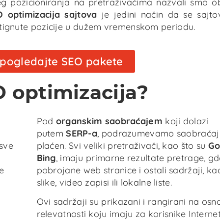
jeg pozicioniranja na pretraživačima nazvali smo o
 optimizacija sajtova
je jedini način da se sajto
ostignute pozicije u dužem vremenskom periodu.
e pogledajte SEO pakete
O optimizacija?
Pod
organskim saobraćajem
koji dolazi
putem
SERP-a
, podrazumevamo saobraćaj k
sve
plaćen. Svi veliki pretraživači, kao što su
Go
Bing
, imaju primarne rezultate pretrage, gd
e
pobrojane web stranice i ostali sadržaji, ka
slike, video zapisi ili lokalne liste.
Ovi sadržaji su prikazani i rangirani na osn
relevatnosti koju imaju za korisnike Internet