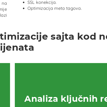
SSL konekcija.
e na
Optimizacija meta tagova.
nije
lazi
imizacije sajta kod n
lijenata
Analiza ključnih r