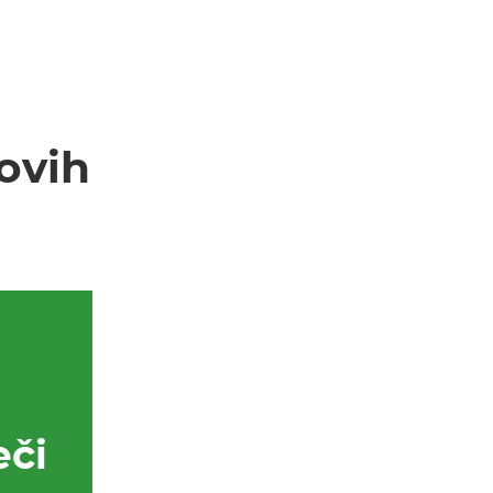
ovih
eči