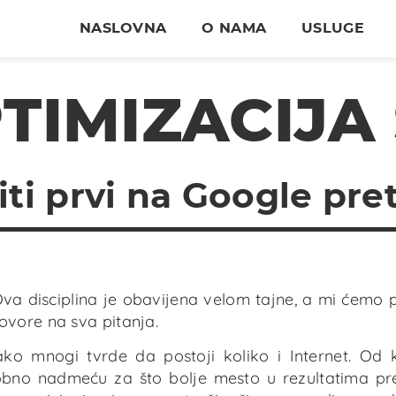
NASLOVNA
O NAMA
USLUGE
TIMIZACIJA
ti prvi na Google pre
va disciplina je obavijena velom tajne, a mi ćemo 
vore na sva pitanja.
iako mnogi tvrde da postoji koliko i Internet. Od 
sobno nadmeću za što bolje mesto u rezultatima pr