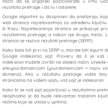
način da se organski pozicionirate u vrhu Go
rezultata pretrage i da tu i ostanete.
Google algoritmi su dizajnirani da analiziraju koj
web stranica najrelevantnija za određenu ključnu
ili frazu. Najrelevantnija stranica se prikazuje pr
rezultatima pretrage, a nakon nje druga, treća.. L
stranica se naziva rezultati pretrage (SERP).
Kako biste bili prvi na SERP-u, morate biti sigurni d
Google indeksirao sajt. Proveru da li je vaš 
indeksiran možete izvršiti na sledeći način. Unesite 
site:yourdomain.com (yourdomein.com = naziv v
domena). Ako u rezultatu pretrage vidite list
stranicama na vašem sajtu, vaš sajt je indeksiran.
Kako bi se vaš sajt pojavljivao u rezultatima pret
neophodno je da bude relevantan traženim klju
rečima koje se unose u upitima.