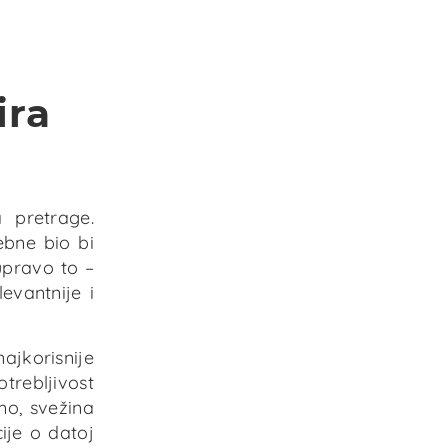
lizu
ljučne
 stanje
ira
je se
 SEO
 pretrage.
ebne bio bi
upravo to –
evantnije i
ajkorisnije
trebljivost
mo, svežina
ije o datoj