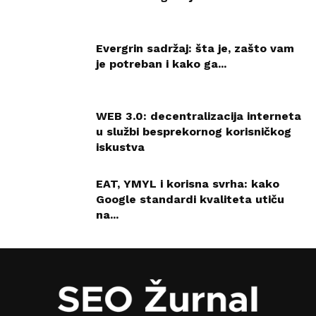
Evergrin sadržaj: šta je, zašto vam
je potreban i kako ga...
WEB 3.0: decentralizacija interneta
u službi besprekornog korisničkog
iskustva
EAT, YMYL i korisna svrha: kako
Google standardi kvaliteta utiču
na...