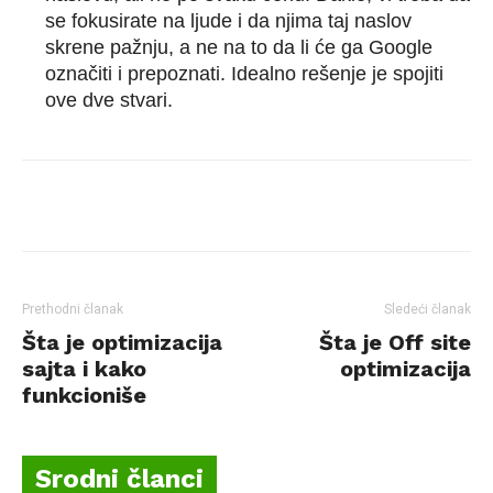
se fokusirate na ljude i da njima taj naslov
skrene pažnju, a ne na to da li će ga Google
označiti i prepoznati. Idealno rešenje je spojiti
ove dve stvari.
Facebook
Twitter
Pinterest
Prethodni članak
Sledeći članak
Šta je optimizacija
Šta je Off site
sajta i kako
optimizacija
funkcioniše
Srodni članci