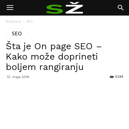
Naslovna
SEO
SEO
Šta je On page SEO –
Kako može doprineti
boljem rangiranju
5294
10. maja 2019.
Facebook
Twitter
Pinterest