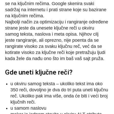
se na ključnim rečima. Google skenira svaki
sadržaj na internetu i prati strane koje su bazirane
na ključnim rečima.
Najbolji način za optimizaciju i rangiranje određene
strane jeste da unesete ključne reči u okviru
samog teksta, naslova i meta opisa. Njihov cilj
jeste rangiranje, ali oprezno, nije poenta da se
rangirate visoko za svaku ključnu reč, već da se
kotirate visoko za ključne reči koje pretražuju ljudi
kada žele da nađu ono što im baš vaš sajt pruža.
Gde uneti ključne reči?
u okviru samog teksta – ukoliko tekst ima oko
350 reči, dovoljno je dva do tri puta uneti ključnu
reč. Ukoliko pak ima više, onda će biti i veći broj
ključnih reči.
u samom naslovu