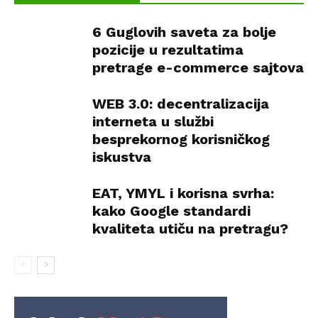
6 Guglovih saveta za bolje
pozicije u rezultatima
pretrage e-commerce sajtova
WEB 3.0: decentralizacija
interneta u službi
besprekornog korisničkog
iskustva
EAT, YMYL i korisna svrha:
kako Google standardi
kvaliteta utiču na pretragu?