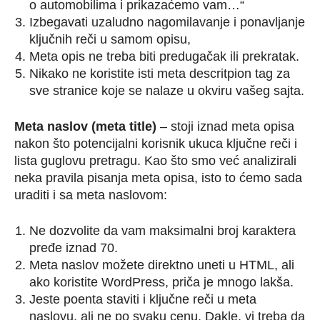
o automobilima i prikazaćemo vam…“
Izbegavati uzaludno nagomilavanje i ponavljanje
ključnih reči u samom opisu,
Meta opis ne treba biti predugačak ili prekratak.
Nikako ne koristite isti meta descritpion tag za
sve stranice koje se nalaze u okviru vašeg sajta.
Meta naslov (meta title)
– stoji iznad meta opisa
nakon što potencijalni korisnik ukuca ključne reči i
lista guglovu pretragu. Kao što smo već analizirali
neka pravila pisanja meta opisa, isto to ćemo sada
uraditi i sa meta naslovom:
Ne dozvolite da vam maksimalni broj karaktera
pređe iznad 70.
Meta naslov možete direktno uneti u HTML, ali
ako koristite WordPress, priča je mnogo lakša.
Jeste poenta staviti i ključne reči u meta
naslovu, ali ne po svaku cenu. Dakle, vi treba da