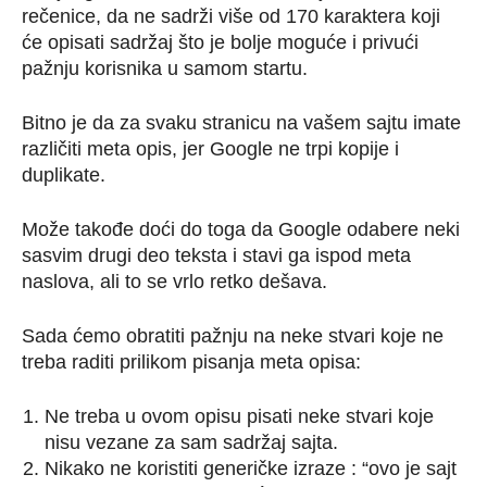
rečenice, da ne sadrži više od 170 karaktera koji
će opisati sadržaj što je bolje moguće i privući
pažnju korisnika u samom startu.
Bitno je da za svaku stranicu na vašem sajtu imate
različiti meta opis, jer Google ne trpi kopije i
duplikate.
Može takođe doći do toga da Google odabere neki
sasvim drugi deo teksta i stavi ga ispod meta
naslova, ali to se vrlo retko dešava.
Sada ćemo obratiti pažnju na neke stvari koje ne
treba raditi prilikom pisanja meta opisa:
Ne treba u ovom opisu pisati neke stvari koje
nisu vezane za sam sadržaj sajta.
Nikako ne koristiti generičke izraze : “ovo je sajt