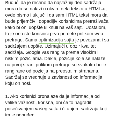
Budući da je rečeno da najvažniji deo sadržaja
mora da se nalazi u okviru dela teksta u HTML-u,
ovde bismo i uključili da sam HTML tekst mora da
bude prijemčiv i dopadljiv korisnicima pretraživača
kako bi oni uopšte kliknuli na vaš sajt. Uostalom,
to je ono što korisnici prvo primete prilikom web
pretrage. Sama
optimizacija sajta
je povezana i sa
sadržajem uopšte. Uzimajući u obzir kvalitet
sadržaja, Google vas rangira prema visokim i
niskim pozicijama. Dakle, pozicije koje se nalaze
na prvoj strani prilikom pretrage su svakako bolje
rangirane od pozicija na preostalim stranama.
Sadržaj se vrednuje u zavisnosti od informacija
koju on nosi.
1. Ako korisnici pronalaze da je informacija od
velike važnosti, korisna, oni će to nagraditi
posećivanjem vašeg sajta i čitanjem sadržaja koji
im je ponuđen.