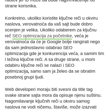
naslov jer to može da bude najprihvaćenije od
strane korisnika.
Konkretno, ukoliko koristite ključne reči u okviru
naslova, verovatnoća da vaš sajt bude dobro
ocenjen je velika. Ukoliko odaberem za ključnu
reč
SEO optimizacija za početnike
, veća je
verovatnoća da će je Google bolje rangirati nego
da sam jednostavno odabrao SEO
optimizacija gde je konkurencija veća, a samim tim
i težina ključne reči. A sa druge strane, u mom
odabiru ključne reči se nalazi i SEO
optimizacija
,
samo sam ja želeo da se obratim
posebnoj grupi ljudi.
Web developeri moraju biti svesni da title tag
svake strane sajta mora da opisuje njenu suštinu.
Nagomilavanje ključnih reči u okviru samog
naslova ne vodi ničemu, štaviše, može izazvati