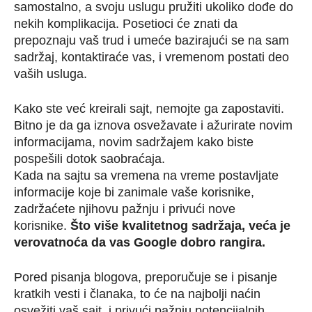
samostalno, a svoju uslugu pružiti ukoliko dođe do
nekih komplikacija. Posetioci će znati da
prepoznaju vaš trud i umeće bazirajući se na sam
sadržaj, kontaktiraće vas, i vremenom postati deo
vaših usluga.
Kako ste već kreirali sajt, nemojte ga zapostaviti.
Bitno je da ga iznova osvežavate i ažurirate novim
informacijama, novim sadržajem kako biste
pospešili dotok saobraćaja.
Kada na sajtu sa vremena na vreme postavljate
informacije koje bi zanimale vaše korisnike,
zadržaćete njihovu pažnju i privući nove
korisnike.
Što više kvalitetnog sadržaja, veća je
verovatnoća da vas Google dobro rangira.
Pored pisanja blogova, preporučuje se i pisanje
kratkih vesti i članaka, to će na najbolji naćin
osvežiti vaš sajt, i privući pažnju potencijalnih