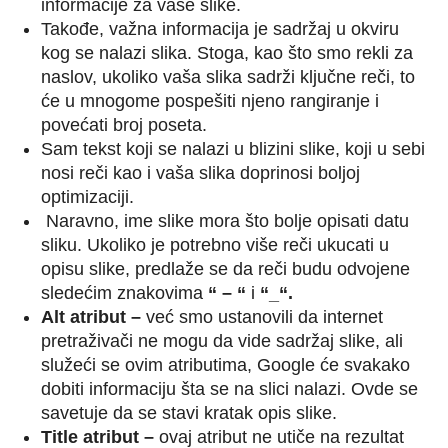
informacije za vaše slike.
Takođe, važna informacija je sadržaj u okviru
kog se nalazi slika. Stoga, kao što smo rekli za
naslov, ukoliko vaša slika sadrži ključne reči, to
će u mnogome pospešiti njeno rangiranje i
povećati broj poseta.
Sam tekst koji se nalazi u blizini slike, koji u sebi
nosi reči kao i vaša slika doprinosi boljoj
optimizaciji.
Naravno, ime slike mora što bolje opisati datu
sliku. Ukoliko je potrebno više reči ukucati u
opisu slike, predlaže se da reči budu odvojene
sledećim znakovima
“
– “
i
“_“.
Alt
atribut –
već smo ustanovili da internet
pretraživači ne mogu da vide sadržaj slike, ali
služeći se ovim atributima, Google će svakako
dobiti informaciju šta se na slici nalazi. Ovde se
savetuje da se stavi kratak opis slike.
Title atribut –
ovaj atribut ne utiče na rezultat