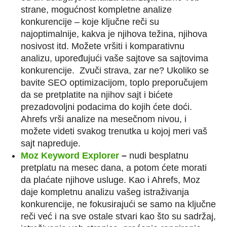
strane, mogućnost kompletne analize
konkurencije – koje ključne reči su
najoptimalnije, kakva je njihova težina, njihova
nosivost itd. Možete vršiti i komparativnu
analizu, upoređujući vaše sajtove sa sajtovima
konkurencije. Zvuči strava, zar ne? Ukoliko se
bavite SEO optimizacijom, toplo preporučujem
da se pretplatite na njihov sajt i bićete
prezadovoljni podacima do kojih ćete doći.
Ahrefs vrši analize na mesečnom nivou, i
možete videti svakog trenutka u kojoj meri vaš
sajt napreduje.
Moz Keyword Explorer
–
nudi besplatnu
pretplatu na mesec dana, a potom ćete morati
da plaćate njihove usluge. Kao i Ahrefs, Moz
daje kompletnu analizu vašeg istraživanja
konkurencije, ne fokusirajući se samo na ključne
reči već i na sve ostale stvari kao što su sadržaj,