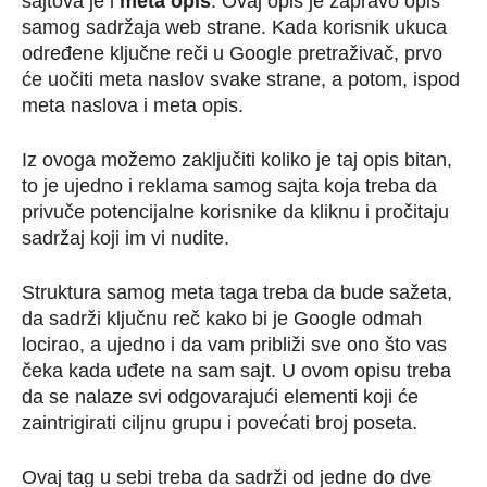
sajtova je i
meta opis
. Ovaj opis je zapravo opis
samog sadržaja web strane. Kada korisnik ukuca
određene ključne reči u Google pretraživač, prvo
će uočiti meta naslov svake strane, a potom, ispod
meta naslova i meta opis.
Iz ovoga možemo zaključiti koliko je taj opis bitan,
to je ujedno i reklama samog sajta koja treba da
privuče potencijalne korisnike da kliknu i pročitaju
sadržaj koji im vi nudite.
Struktura samog meta taga treba da bude sažeta,
da sadrži ključnu reč kako bi je Google odmah
locirao, a ujedno i da vam približi sve ono što vas
čeka kada uđete na sam sajt. U ovom opisu treba
da se nalaze svi odgovarajući elementi koji će
zaintrigirati ciljnu grupu i povećati broj poseta.
Ovaj tag u sebi treba da sadrži od jedne do dve