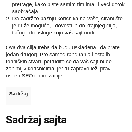
pretrage, kako biste samim tim imali i veći dotok
saobraćaja.
Da zadržite pažnju korisnika na vašoj strani što
je duže moguće, i dovesti ih do krajnjeg cilja,
tačnije do usluge koju vaš sajt nudi.
Ova dva cilja treba da budu usklađena i da prate
jedan drugog. Pre samog rangiranja i ostalih
tehničkih stvari, potrudite se da vaš sajt bude
zanimljiv korisnicima, jer tu zapravo leži pravi
uspeh SEO optimizacije.
Sadržaj
Sadržaj sajta