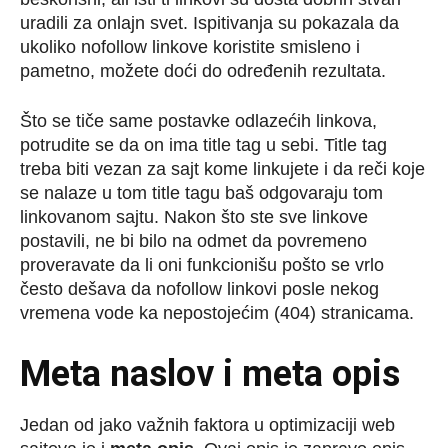
uradili za onlajn svet. Ispitivanja su pokazala da
ukoliko nofollow linkove koristite smisleno i
pametno, možete doći do određenih rezultata.
Što se tiče same postavke odlazećih linkova,
potrudite se da on ima title tag u sebi. Title tag
treba biti vezan za sajt kome linkujete i da reči koje
se nalaze u tom title tagu baš odgovaraju tom
linkovanom sajtu. Nakon što ste sve linkove
postavili, ne bi bilo na odmet da povremeno
proveravate da li oni funkcionišu pošto se vrlo
često dešava da nofollow linkovi posle nekog
vremena vode ka nepostojećim (404) stranicama.
Meta naslov i meta opis
Jedan od jako važnih faktora u optimizaciji web