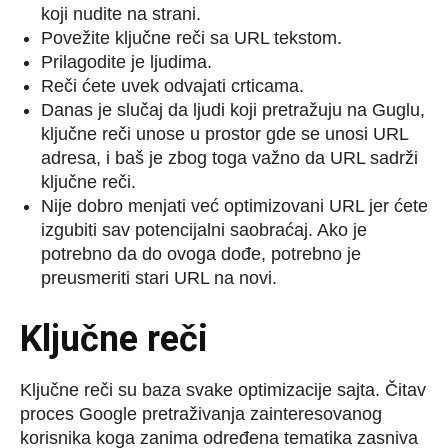
koji nudite na strani.
Povežite ključne reči sa URL tekstom.
Prilagodite je ljudima.
Reči ćete uvek odvajati crticama.
Danas je slučaj da ljudi koji pretražuju na Guglu,
ključne reči unose u prostor gde se unosi URL
adresa, i baš je zbog toga važno da URL sadrži
ključne reči.
Nije dobro menjati već optimizovani URL jer ćete
izgubiti sav potencijalni saobraćaj. Ako je
potrebno da do ovoga dođe, potrebno je
preusmeriti stari URL na novi.
Ključne reči
Ključne reči su baza svake optimizacije sajta. Čitav
proces Google pretraživanja zainteresovanog
korisnika koga zanima određena tematika zasniva