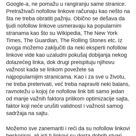
Google-a, ne pomažu u rangiranju same stranice.
Pretraživači nofollow linkove računaju kao nešto na
šta ne treba obratiti pažnju. Obično se dešava da
ljudi nofollow linkove usmeravaju ka popularnim
stranama kao što su Wikipedia, The New York
Times, The Guardian, The Rolling Stones etc. Iz
ovoga možemo zaključiti da neki eksperti nofollow
linkove vide kao uzaludni pokušaj dobijanja nekog
dolazećeg linka, dok drugi preispituju njihovu
važnost kada se linkom povežete sa
najpopularnijim stranicama. Kao i za sve u životu,
ne treba preterivati, već treba napraviti neki balans,
ravnotežu u kojoj će nofollow link biti samo jedan
od manje važnih faktora prilikom optimizacije sajta,
faktor koji neće urušiti validnost i važnost samog
sadržaja na sajtu.
Možemo sve zanemariti i reći da su nofollow linkovi
beskorisni, ali isti ti linkovi su dosta dobrih stvari