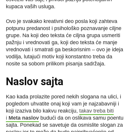
kupaca vaših usluga.
Ovo je svakako kreativni deo posla koji zahteva
potpunu predanost i psihološko poznavanje ciljne
grupe. Na koji deo teksta će ciljna grupa usmeriti
pažnju i vrednovati ga, koji deo teksta će manje
vrednovati i smatrati ga beskorisnim – ovo je ideja
vodilja, lutajući motiv koji konstantno treba da
nosite sa sobom prilikom pisanja sadržaja.
Naslov sajta
Kao kada prolazite pored nekih slogana na ulici, i
pogledom uhvatite onaj koji vam je najzabavniji i
koji izaziva bilo kakvu reakciju,
takav treba biti
i
Meta naslov
budući da on oslikava samu poentu
sajta. Ponekad se savetuje da osmislite slogan za