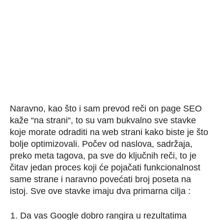
Naravno, kao što i sam prevod reči on page SEO
kaže “na strani“, to su vam bukvalno sve stavke
koje morate odraditi na web strani kako biste je što
bolje optimizovali. Počev od naslova, sadržaja,
preko meta tagova, pa sve do ključnih reči, to je
čitav jedan proces koji će pojačati funkcionalnost
same strane i naravno povećati broj poseta na
istoj. Sve ove stavke imaju dva primarna cilja :
Da vas Google dobro rangira u rezultatima