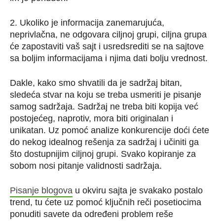
2. Ukoliko je informacija zanemarujuća,
neprivlačna, ne odgovara ciljnoj grupi, ciljna grupa
će zapostaviti vaš sajt i usredsrediti se na sajtove
sa boljim informacijama i njima dati bolju vrednost.
Dakle, kako smo shvatili da je sadržaj bitan,
sledeća stvar na koju se treba usmeriti je pisanje
samog sadržaja. Sadržaj ne treba biti kopija već
postojećeg, naprotiv, mora biti originalan i
unikatan. Uz pomoć analize konkurencije doći ćete
do nekog idealnog rešenja za sadržaj i učiniti ga
što dostupnijim ciljnoj grupi. Svako kopiranje za
sobom nosi pitanje validnosti sadržaja.
Pisanje blogova
u okviru sajta je svakako postalo
trend, tu ćete uz pomoć ključnih reči posetiocima
ponuditi savete da određeni problem reše