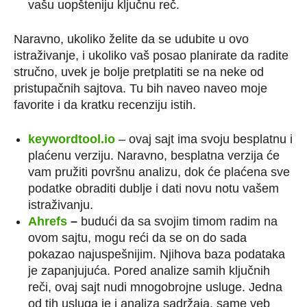
vašu uopšteniju ključnu reč.
Naravno, ukoliko želite da se udubite u ovo
istraživanje, i ukoliko vaš posao planirate da radite
stručno, uvek je bolje pretplatiti se na neke od
pristupačnih sajtova. Tu bih naveo naveo moje
favorite i da kratku recenziju istih.
keywordtool.io
– ovaj sajt ima svoju besplatnu i
plaćenu verziju. Naravno, besplatna verzija će
vam pružiti površnu analizu, dok će plaćena sve
podatke obraditi dublje i dati novu notu vašem
istraživanju.
Ahrefs
–
budući da sa svojim timom radim na
ovom sajtu, mogu reći da se on do sada
pokazao najuspešnijim. Njihova baza podataka
je zapanjujuća. Pored analize samih ključnih
reči, ovaj sajt nudi mnogobrojne usluge. Jedna
od tih usluga je i analiza sadržaja, same veb