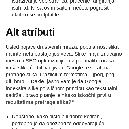
istraživanje veb stranica, praćenje rangiranja
istih itd. Ni sa ovim sajtom nećete pogrešiti
ukoliko se pretplatite.
Alt atributi
Usled pojave društvenih mreža, popularnost slika
na internetu postaje još veća. Slike imaju značajno
mesto u SEO optimizaciji, i uz par malih koraka,
vaša slika će biti vidljiva u Google rezultatima
pretrage slika u različitim formatima – jpeg, png,
gif, bmp… Dakle, jasno vam je da Google
indeksira slike po sličnom principu kao tekstualni
sadržaj, pravo pitanje je
“kako iskočiti prvi u
rezultatima pretrage slika?“
Uopšteno, kako biste bili dobro kotirani,
potrebno je da obezbedite odgovarajuće