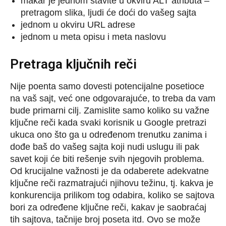
makar je jednom stavite u okviru ALT atributa –
pretragom slika, ljudi će doći do vašeg sajta
jednom u okviru URL adrese
jednom u meta opisu i meta naslovu
Pretraga ključnih reči
Nije poenta samo dovesti potencijalne posetioce
na vaš sajt, već one odgovarajuće, to treba da vam
bude primarni cilj. Zamislite samo koliko su važne
ključne reči kada svaki korisnik u Google pretrazi
ukuca ono što ga u određenom trenutku zanima i
dođe baš do vašeg sajta koji nudi uslugu ili pak
savet koji će biti rešenje svih njegovih problema.
Od krucijalne važnosti je da odaberete adekvatne
ključne reči razmatrajući njihovu težinu, tj. kakva je
konkurencija prilikom tog odabira, koliko se sajtova
bori za određene ključne reči, kakav je saobraćaj
tih sajtova, tačnije broj poseta itd. Ovo se može