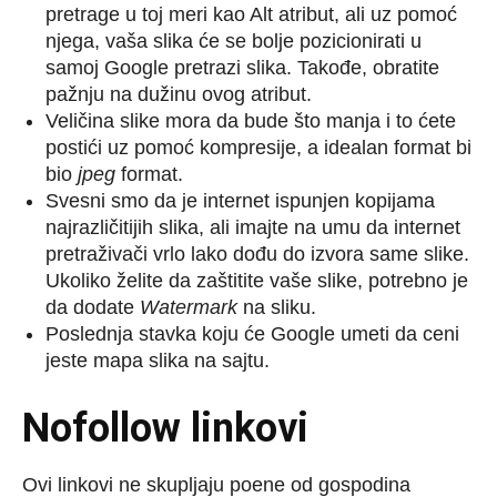
pretrage u toj meri kao Alt atribut, ali uz pomoć
njega, vaša slika će se bolje pozicionirati u
samoj Google pretrazi slika. Takođe, obratite
pažnju na dužinu ovog atribut.
Veličina slike mora da bude što manja i to ćete
postići uz pomoć kompresije, a idealan format bi
bio
jpeg
format.
Svesni smo da je internet ispunjen kopijama
najrazličitijih slika, ali imajte na umu da internet
pretraživači vrlo lako dođu do izvora same slike.
Ukoliko želite da zaštitite vaše slike, potrebno je
da dodate
Watermark
na sliku.
Poslednja stavka koju će Google umeti da ceni
jeste mapa slika na sajtu.
Nofollow linkovi
Ovi linkovi ne skupljaju poene od gospodina