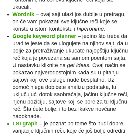
ukucali.
Wordnik
– ovaj sajt ulazi jos dublje u pretragu,
on će vam pokazati sve ključne reči koje se
koriste u istom kontekstu i
hiperonime.
Google keyword planner
– jedino što treba da
uradite jeste da se ulogujete na njihov sajt, da u
polje za pretraživanje ukucate najopštiju ključnu
reč koja je povezana sa samom poentom sajta.
U nastavku kliknite na
get ideas
.
Ovaj način se
pokazao najverodostojnim kada su u pitanju
sajtovi koji ove usluge nude besplatno. Uz
pomoć njega dobićete analizu podataka, tu
uključujući dotok saobraćaja, jačinu ključne reči,
njenu poziciju, sajtove koji se bore za tu ključnu
reč. Šta ćete bolje, i to bez ikakve novčane
nadoknade.
LSI graph
– je poznat po tome što nudi dobre
varijacije ključnih reči, koje će još bolje odrediti