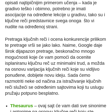
opisati najtipičnijim primerom učenja – kada je
gradivo teško i obimno, potrebno je imati
asocijacije na određene lekcije u gradivu, tako su i
ključne reči predstavnice svega onoga što vi
nudite na određenoj strani.
Pretraga ključnih reči i ocena konkurencije prilikom
te pretrage vrši se jako lako. Naime, Google daje
širok dijapazon pretrage, beskonačno mnogo
mogućnosti koje će vam pomoći da ocenite
isplaniranu ključnu reč uz minimalni trud, a možda
na osnovu varijacija ključnih reči koje su vidljivo
ponuđene, dobijete novu ideju. Sada ćemo
razmotriti neke od načina za istraživanje ključnih
reči služeći se određenim sajtovima koji tu uslugu
pružaju potpuno besplatno.
Thesaurus
– ovaj sajt će vam dati sve sinonime
i antonime na osnovu ključne reči koju ste