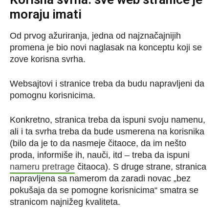
moraju imati
Od prvog ažuriranja, jedna od najznačajnijih
promena je bio novi naglasak na konceptu koji se
zove korisna svrha.
Websajtovi i stranice treba da budu napravljeni da
pomognu korisnicima.
Konkretno, stranica treba da ispuni svoju namenu,
ali i ta svrha treba da bude usmerena na korisnika
(bilo da je to da nasmeje čitaoce, da im nešto
proda, informiše ih, nauči, itd – treba da ispuni
nameru pretrage
čitaoca). S druge strane, stranica
napravljena sa namerom da zaradi novac „bez
pokušaja da se pomogne korisnicima“ smatra se
stranicom najnižeg kvaliteta.