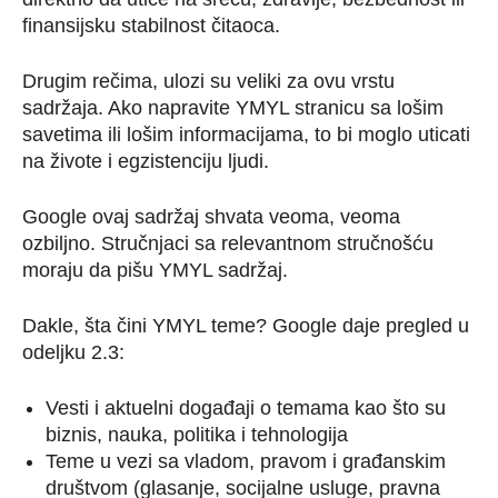
finansijsku stabilnost čitaoca.
Drugim rečima, ulozi su veliki za ovu vrstu
sadržaja. Ako napravite YMYL stranicu sa lošim
savetima ili lošim informacijama, to bi moglo uticati
na živote i egzistenciju ljudi.
Google ovaj sadržaj shvata veoma, veoma
ozbiljno. Stručnjaci sa relevantnom stručnošću
moraju da pišu YMYL sadržaj.
Dakle, šta čini YMYL teme? Google daje pregled u
odeljku 2.3:
Vesti i aktuelni događaji o temama kao što su
biznis, nauka, politika i tehnologija
Teme u vezi sa vladom, pravom i građanskim
društvom (glasanje, socijalne usluge, pravna