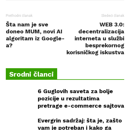
Prethodni članak
Sledeći članak
Šta nam je sve
WEB 3.0:
doneo MUM, novi AI
decentralizacija
algoritam iz Google-
interneta u službi
a?
besprekornog
korisničkog iskustva
Srodni članci
6 Guglovih saveta za bolje
pozicije u rezultatima
pretrage e-commerce sajtova
Evergrin sadržaj: šta je, zašto
vam je potreban i kako ga