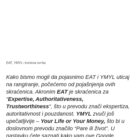
EAT, YMYL i korisna svrha
Kako bismo mogli da pojasnimo EAT i YMYL uticaj
na rangiranje, počećemo od pojašnjenja ovih
skraćenica. Akronim
EAT
je skraćenica za
“
Expertise, Authoritativeness,
Trustworthiness
”, što u prevodu znači ekspertiza,
autoritativnost i pouzdanost.
YMYL
zvuči još
upečatljivije –
Your Life or Your Money
,
što bi u
doslovnom prevodu značilo “Pare ili život”. U
nastavku ćete saznati kako vam ove Google