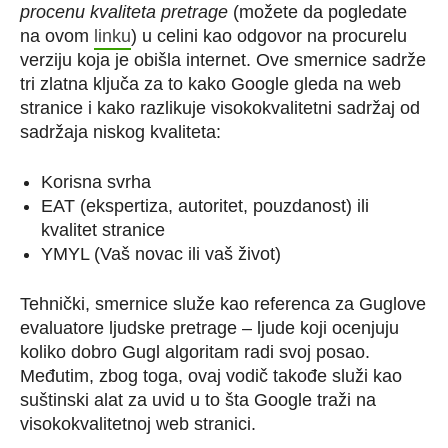
procenu kvaliteta pretrage
(možete da pogledate
na ovom
linku
) u celini kao odgovor na procurelu
verziju koja je obišla internet. Ove smernice sadrže
tri zlatna ključa za to kako Google gleda na web
stranice i kako razlikuje visokokvalitetni sadržaj od
sadržaja niskog kvaliteta:
Korisna svrha
EAT (ekspertiza, autoritet, pouzdanost) ili
kvalitet stranice
YMYL (Vaš novac ili vaš život)
Tehnički, smernice služe kao referenca za Guglove
evaluatore ljudske pretrage – ljude koji ocenjuju
koliko dobro Gugl algoritam radi svoj posao.
Međutim, zbog toga, ovaj vodič takođe služi kao
suštinski alat za uvid u to šta Google traži na
visokokvalitetnoj web stranici.