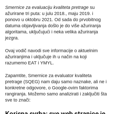
Smernice za evaluaciju kvaliteta pretrage
su
ažurirane tri puta: u julu 2018., maju 2019. i
ponovo u oktobru 2021. Od sada do prvobitnog
datuma objavljivanja došlo je do više ažuriranja
algoritama, uključujući i neka velika ažuriranja
jezgra.
Ovaj vodič navodi sve informacije o aktuelnim
ažuriranjima i uključuje ih u način na koji
razumemo EAT i YMYL.
Zapamtite, Smernice za evaluator kvaliteta
pretrage (SQEG) nam daju samo naznake, ali ne i
konkretne odgovore, o Google-ovim faktorima
rangiranja. Možemo samo analizirati i zaključiti šta
sve to znači:
Korisna svrha: sve web stranice je