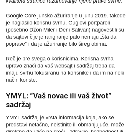
kvaliteta stranice razumevanje njene prave svrhe.“
Google Core junsko ažuriranje u junu 2019. takođe
je naglasilo korisnu svrhu. Guglovi portparoli
(posebno Džon Miler i Deni Salivan) nagovestili su
da sajtovi čije je rangiranje palo nemaju „šta da
poprave“ i da je ažuriranje bilo šireg obima.
Reč je pre svega o korisnicima. Korisna svrha
upravo znači da vaš websajt i sadržaj treba da
imaju svrhu fokusiranu na korisnike i da im na neki
način koriste.
YMYL: “Vaš novac ili vaš život”
sadržaj
YMYL sadržaj je vrsta informacija koja, ako se
predstavi netačno, neistinito ili obmanjujuće, može
direktno da utiče na sreću, zdravlje, bezbednost ili