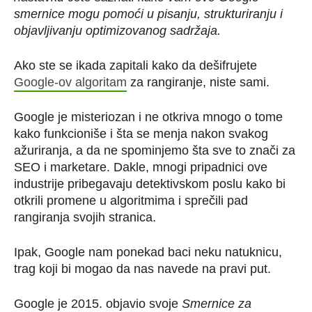
smernice mogu pomoći u pisanju, strukturiranju i
objavljivanju optimizovanog sadržaja.
Ako ste se ikada zapitali kako da dešifrujete
Google-ov algoritam
za rangiranje, niste sami.
Google je misteriozan i ne otkriva mnogo o tome
kako funkcioniše i šta se menja nakon svakog
ažuriranja, a da ne spominjemo šta sve to znači za
SEO i marketare. Dakle, mnogi pripadnici ove
industrije pribegavaju detektivskom poslu kako bi
otkrili promene u algoritmima i sprečili pad
rangiranja svojih stranica.
Ipak, Google nam ponekad baci neku natuknicu,
trag koji bi mogao da nas navede na pravi put.
Google je 2015. objavio svoje
Smernice za