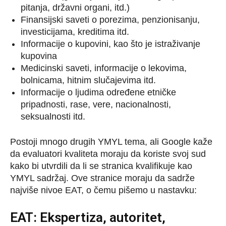
pitanja, državni organi, itd.)
Finansijski saveti o porezima, penzionisanju,
investicijama, kreditima itd.
Informacije o kupovini, kao što je istraživanje
kupovina
Medicinski saveti, informacije o lekovima,
bolnicama, hitnim slučajevima itd.
Informacije o ljudima određene etničke
pripadnosti, rase, vere, nacionalnosti,
seksualnosti itd.
Postoji mnogo drugih YMYL tema, ali Google kaže
da evaluatori kvaliteta moraju da koriste svoj sud
kako bi utvrdili da li se stranica kvalifikuje kao
YMYL sadržaj. Ove stranice moraju da sadrže
najviše nivoe EAT, o čemu pišemo u nastavku:
EAT: Ekspertiza, autoritet,