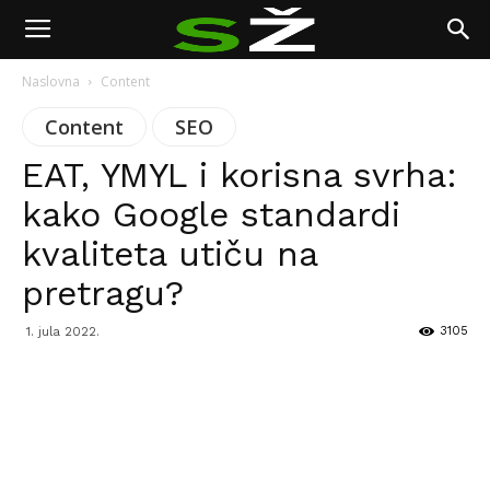
Naslovna
Content
Content
SEO
EAT, YMYL i korisna svrha:
kako Google standardi
kvaliteta utiču na
pretragu?
3105
1. jula 2022.
Facebook
Twitter
Pinterest