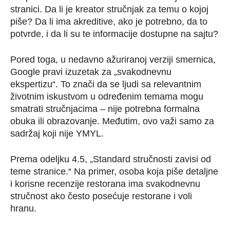
stranici. Da li je kreator stručnjak za temu o kojoj
piše? Da li ima akreditive, ako je potrebno, da to
potvrde, i da li su te informacije dostupne na sajtu?
Pored toga, u nedavno ažuriranoj verziji smernica,
Google pravi izuzetak za „svakodnevnu
ekspertizu“. To znači da se ljudi sa relevantnim
životnim iskustvom u određenim temama mogu
smatrati stručnjacima – nije potrebna formalna
obuka ili obrazovanje. Međutim, ovo važi samo za
sadržaj koji nije YMYL.
Prema odeljku 4.5, „Standard stručnosti zavisi od
teme stranice.“ Na primer, osoba koja piše detaljne
i korisne recenzije restorana ima svakodnevnu
stručnost ako često posećuje restorane i voli
hranu.