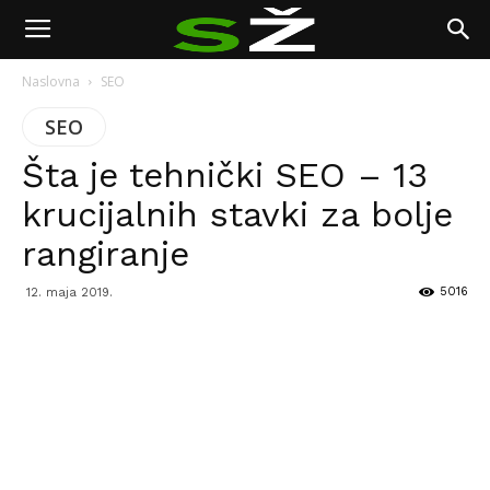
Naslovna
SEO
SEO
Šta je tehnički SEO – 13
krucijalnih stavki za bolje
rangiranje
5016
12. maja 2019.
Facebook
Twitter
Pinterest