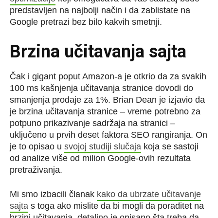
predstavljen na najbolji način i da zablistate na
Google pretrazi bez bilo kakvih smetnji.
Brzina učitavanja sajta
Čak i gigant poput Amazon-a je otkrio da za svakih
100 ms kašnjenja učitavanja stranice dovodi do
smanjenja prodaje za 1%. Brian Dean je izjavio da
je brzina učitavanja stranice – vreme potrebno za
potpuno prikazivanje sadržaja na stranici –
uključeno u prvih deset faktora SEO rangiranja. On
je to opisao u
svojoj studiji slučaja
koja se sastoji
od analize više od milion Google-ovih rezultata
pretraživanja.
Mi smo izbacili članak
kako da ubrzate učitavanje
sajta
s toga ako mislite da bi mogli da poraditet na
brzini učitavanja, detaljno je opisano šta treba da