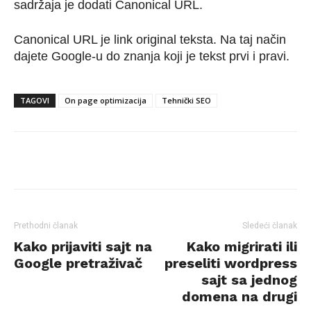
sadržaja je dodati Canonical URL.
Canonical URL je link original teksta. Na taj način
dajete Google-u do znanja koji je tekst prvi i pravi.
TAGOVI
On page optimizacija
Tehnički SEO
Facebook
Twitter
Pinterest
Prethodni članak
Sledeći članak
Kako prijaviti sajt na
Kako migrirati ili
Google pretraživač
preseliti wordpress
sajt sa jednog
domena na drugi