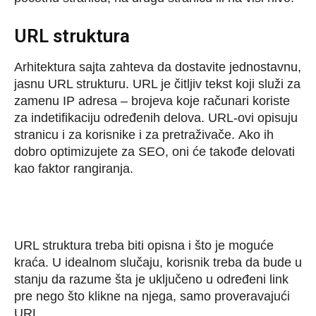
URL struktura
Arhitektura sajta zahteva da dostavite jednostavnu,
jasnu URL strukturu. URL je čitljiv tekst koji služi za
zamenu IP adresa – brojeva koje računari koriste
za indetifikaciju određenih delova. URL-ovi opisuju
stranicu i za korisnike i za pretraživače. Ako ih
dobro optimizujete za SEO, oni će takođe delovati
kao faktor rangiranja.
URL struktura treba biti opisna i što je moguće
kraća. U idealnom slučaju, korisnik treba da bude u
stanju da razume šta je uključeno u određeni link
pre nego što klikne na njega, samo proveravajući
URL.