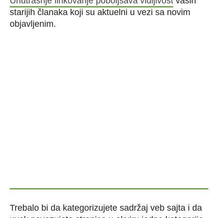
Unutrašnje linkovanje poboljšava vidljivost
vaših
starijih članaka koji su aktuelni u vezi sa novim
objavljenim.
Trebalo bi da kategorizujete sadržaj veb sajta i da