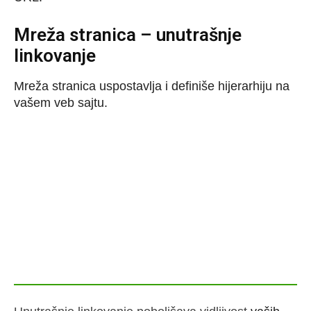
Mreža stranica – unutrašnje
linkovanje
Mreža stranica uspostavlja i definiše hijerarhiju na
vašem veb sajtu.