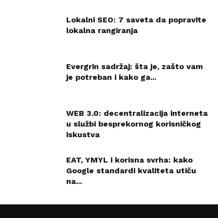
Lokalni SEO: 7 saveta da popravite
lokalna rangiranja
Evergrin sadržaj: šta je, zašto vam
je potreban i kako ga...
WEB 3.0: decentralizacija interneta
u službi besprekornog korisničkog
iskustva
EAT, YMYL i korisna svrha: kako
Google standardi kvaliteta utiču
na...