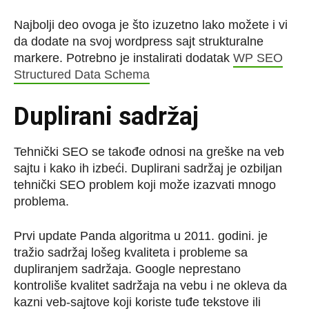
Najbolji deo ovoga je što izuzetno lako možete i vi
da dodate na svoj wordpress sajt strukturalne
markere. Potrebno je instalirati dodatak
WP SEO
Structured Data Schema
Duplirani sadržaj
Tehnički SEO se takođe odnosi na greške na veb
sajtu i kako ih izbeći. Duplirani sadržaj je ozbiljan
tehnički SEO problem koji može izazvati mnogo
problema.
Prvi update Panda algoritma u 2011. godini. je
tražio sadržaj lošeg kvaliteta i probleme sa
dupliranjem sadržaja. Google neprestano
kontroliše kvalitet sadržaja na vebu i ne okleva da
kazni veb-sajtove koji koriste tuđe tekstove ili