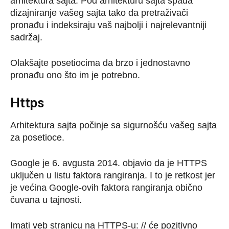
arhitektura sajta. Pod arhitekturu sajta spada
dizajniranje vašeg sajta tako da pretraživači
pronađu i indeksiraju vaš najbolji i najrelevantniji
sadržaj.
Olakšajte posetiocima da brzo i jednostavno
pronađu ono što im je potrebno.
Https
Arhitektura sajta počinje sa sigurnošću vašeg sajta
za posetioce.
Google je 6. avgusta 2014. objavio da je HTTPS
uključen u listu faktora rangiranja. I to je retkost jer
je većina Google-ovih faktora rangiranja obično
čuvana u tajnosti.
Imati veb stranicu na HTTPS-u: // će pozitivno