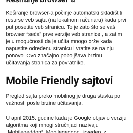
Keširanje browser-a počinje automatski skladištiti
resurse veb sajta (na lokalnom računaru) kada prvi
put posetite veb stranicu. To je zato što se vaš
browser “seća” prve verzije veb stranice , a zatim
je u mogućnosti da je učita mnogo brže kada
napustite određenu stranicu i vratite se na nju
ponovo. Ovo značajno poboljšava brzinu
učitavanja stranica za povratnike.
Mobile Friendly sajtovi
Pregled sajta preko mobilnog je druga stavka po
važnosti posle brzine učitavanja.
U april 2015. godine kada je Google objavio verziju
algoritma koji mnogi stručnjaci nazivaju
„Mobilegeddon“. Mobilegeddon, izveden iz