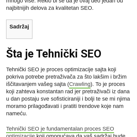
mnogo više. Reklo bi se da je ovaj deo jedan od
najbitnijih delova za kvalitetan SEO.
Sadržaj
Šta je Tehnički SEO
Tehnički SEO je proces optimizacije sajta koji
pokriva potrebe pretraživača za što lakšim i bržim
iščitavanjem vašeg sajta (
Crawling
). To je proces
koji zahteva konstantan rad jer pretraživači iz dana
u dan postaju sve sofisticiraniji i bolji te se mi njima
moramo prilagođavati i pratiti trendove koje nam
nameću.
Tehnički SEO je fundamentalan proces SEO
optimizacije
koji omogućava da vaš sadržaj bude