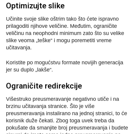
Optimizujte slike
Učinite svoje slike oštrim tako što ćete ispravno
prilagoditi njihove veličine. Međutim, ograničite
veličinu na neophodni minimum zato što su velike
slike veoma „teške“ i mogu poremetiti vreme
učitavanja.
Koristite po mogućstvu formate novijih generacija
jer su duplo „lakše“.
Ograničite redirekcije
Višestruko preusmeravanje negativno utiče i na
brzinu učitavanja stranice. Što je više
preusmeravanja instalirano na jednoj stranici, to će
korisnik duže čekati. Zbog toga uvek treba da
pokušate da smanjite broj preusmeravanja i budete