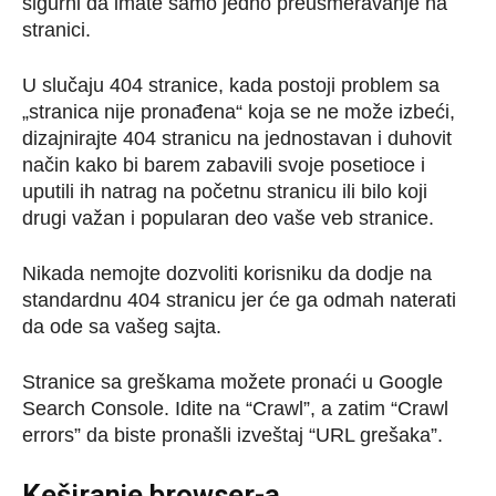
sigurni da imate samo jedno preusmeravanje na
stranici.
U slučaju 404 stranice, kada postoji problem sa
„stranica nije pronađena“ koja se ne može izbeći,
dizajnirajte 404 stranicu na jednostavan i duhovit
način kako bi barem zabavili svoje posetioce i
uputili ih natrag na početnu stranicu ili bilo koji
drugi važan i popularan deo vaše veb stranice.
Nikada nemojte dozvoliti korisniku da dodje na
standardnu 404 stranicu jer će ga odmah naterati
da ode sa vašeg sajta.
Stranice sa greškama možete pronaći u Google
Search Console. Idite na “Crawl”, a zatim “Crawl
errors” da biste pronašli izveštaj “URL grešaka”.
Keširanje browser-a