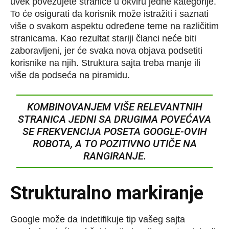
uvek povezujete stranice u okviru jedne kategorije.
To će osigurati da korisnik može istražiti i saznati
više o svakom aspektu određene teme na različitim
stranicama. Kao rezultat stariji članci neće biti
zaboravljeni, jer će svaka nova objava podsetiti
korisnike na njih. Struktura sajta treba manje ili
više da podseća na piramidu.
KOMBINOVANJEM VIŠE RELEVANTNIH
STRANICA JEDNI SA DRUGIMA POVEĆAVA
SE FREKVENCIJA POSETA GOOGLE-OVIH
ROBOTA, A TO POZITIVNO UTIČE NA
RANGIRANJE.
Strukturalno markiranje
Google može da indetifikuje tip vašeg sajta