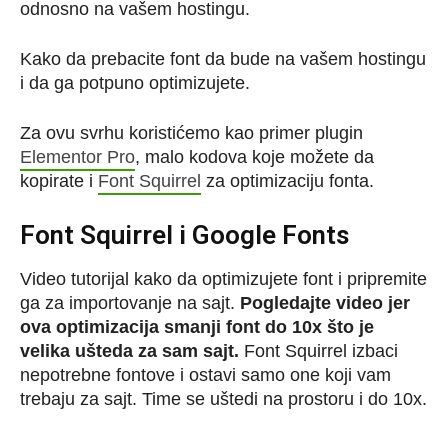
odnosno na vašem hostingu.
Kako da prebacite font da bude na vašem hostingu
i da ga potpuno optimizujete.
Za ovu svrhu koristićemo kao primer plugin
Elementor Pro
, malo kodova koje možete da
kopirate i
Font Squirrel
za optimizaciju fonta.
Font Squirrel i Google Fonts
Video tutorijal kako da optimizujete font i pripremite
ga za importovanje na sajt.
Pogledajte video jer
ova optimizacija smanji font do 10x što je
velika ušteda za sam sajt.
Font Squirrel izbaci
nepotrebne fontove i ostavi samo one koji vam
trebaju za sajt. Time se uštedi na prostoru i do 10x.