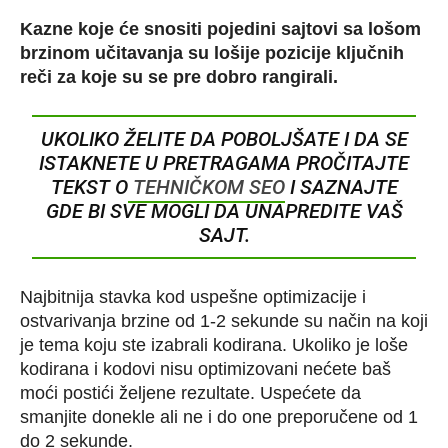
Kazne koje će snositi pojedini sajtovi sa lošom
brzinom učitavanja su lošije pozicije ključnih
reči za koje su se pre dobro rangirali.
UKOLIKO ŽELITE DA POBOLJŠATE I DA SE
ISTAKNETE U PRETRAGAMA PROČITAJTE
TEKST O
TEHNIČKOM SEO
I SAZNAJTE
GDE BI SVE MOGLI DA UNAPREDITE VAŠ
SAJT.
Najbitnija stavka kod uspešne optimizacije i
ostvarivanja brzine od 1-2 sekunde su način na koji
je tema koju ste izabrali kodirana. Ukoliko je loše
kodirana i kodovi nisu optimizovani nećete baš
moći postići željene rezultate. Uspećete da
smanjite donekle ali ne i do one preporučene od 1
do 2 sekunde.