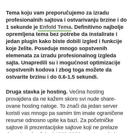
Tema koju vam preporučujemo za izradu
profesionalnih sajtova i ostvarivanju brzine i do
1 sekunde je
Enfold Tema
. Definitivno najbolje
opremljena tema bez potrebe da instalirate i
jedan plugin kako biste dobili izgled i funkcije
koje želite. Poseduje mnogo sopstvenih
elemenata za izradu profesionalnog izgleda
sajta. Unapredili su i mogućnost optimizacije
sopstvenih kodova i zbog toga možete da
ostvarite brzinu i do 0.6-1.5 sekundi.
Druga stavka je hosting.
Većina hosting
provajdera da ne kažem skoro svi nude share-
ovane hosting naloge. To znači da jedan server
koristi vas mnogo pa samim tim imate ograničene
resurse odnosno upite ka bazi. Za početničke
sajtove ili prezentacijske sajtove koji ne prelaze