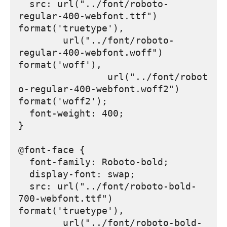
  src: url("../font/roboto-
regular-400-webfont.ttf") 
format('truetype'),

	url("../font/roboto-
regular-400-webfont.woff") 
format('woff'),

		url("../font/robot
o-regular-400-webfont.woff2") 
format('woff2');

  font-weight: 400;

}

@font-face {

  font-family: Roboto-bold;

  display-font: swap;

  src: url("../font/roboto-bold-
700-webfont.ttf") 
format('truetype'),

	url("../font/roboto-bold-