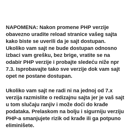
NAPOMENA: Nakon promene PHP verzije
obavezno uradite reload stranice vašeg sajta
kako biste se uverili da je sajt dostupan.
Ukoliko vam sajt ne bude dostupan odnosno
izbaci vam grešku, bez brige, vratite se na
odabir PHP verzije i probajte sledeću niže npr
7.3. Isprobavajte tako sve verzije dok vam sajt
opet ne postane dostupan.
Ukoliko vam sajt ne radi ni na jednoj od 7.x
verzija razmislite o redizajnu sajta jer je vaš sajt
u tom slučaju ranjiv i može doći do krađe
podataka. Prelaskom na bolju i sigurniju verziju
PHP-a smanjujete rizik od krađe ili ga potpuno
eliminišete.