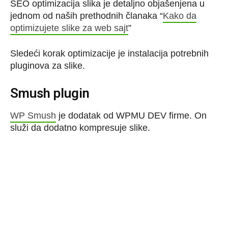
SEO optimizacija slika je detaljno objašenjena u
jednom od naših prethodnih članaka “
Kako da
optimizujete slike za web sajt
”
Sledeći korak optimizacije je instalacija potrebnih
pluginova za slike.
Smush plugin
WP Smush
je dodatak od WPMU DEV firme. On
služi da dodatno kompresuje slike.