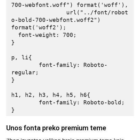
700-webfont.woff") format('woff'),

		url("../font/robot
o-bold-700-webfont.woff2") 
format('woff2');

  font-weight: 700;

}

p, li{

	font-family: Roboto-
regular;

}

h1, h2, h3, h4, h5, h6{

	font-family: Roboto-bold;

Unos fonta preko premium teme