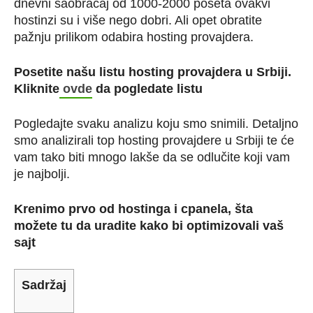
dnevni saobraćaj od 1000-2000 poseta ovakvi
hostinzi su i više nego dobri. Ali opet obratite
pažnju prilikom odabira hosting provajdera.
Posetite našu listu hosting provajdera u Srbiji.
Kliknite
ovde
da pogledate listu
Pogledajte svaku analizu koju smo snimili. Detaljno
smo analizirali top hosting provajdere u Srbiji te će
vam tako biti mnogo lakše da se odlučite koji vam
je najbolji.
Krenimo prvo od hostinga i cpanela, šta
možete tu da uradite kako bi optimizovali vaš
sajt
Sadržaj