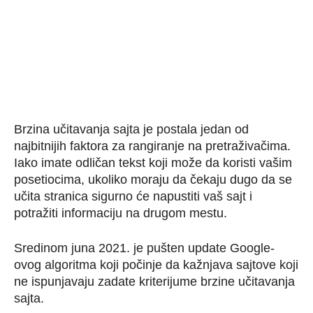
Brzina učitavanja sajta je postala jedan od
najbitnijih faktora za rangiranje na pretraživačima.
Iako imate odličan tekst koji može da koristi vašim
posetiocima, ukoliko moraju da čekaju dugo da se
učita stranica sigurno će napustiti vaš sajt i
potražiti informaciju na drugom mestu.
Sredinom juna 2021. je pušten update Google-
ovog algoritma koji počinje da kažnjava sajtove koji
ne ispunjavaju zadate kriterijume brzine učitavanja
sajta.