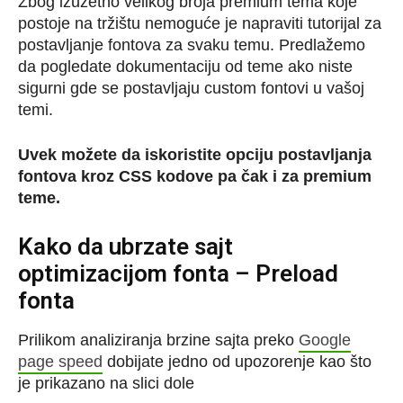
Zbog izuzetno velikog broja premium tema koje
postoje na tržištu nemoguće je napraviti tutorijal za
postavljanje fontova za svaku temu. Predlažemo
da pogledate dokumentaciju od teme ako niste
sigurni gde se postavljaju custom fontovi u vašoj
temi.
Uvek možete da iskoristite opciju postavljanja
fontova kroz CSS kodove pa čak i za premium
teme.
Kako da ubrzate sajt
optimizacijom fonta – Preload
fonta
Prilikom analiziranja brzine sajta preko
Google
page speed
dobijate jedno od upozorenje kao što
je prikazano na slici dole