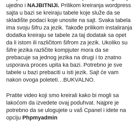
ujedno i
NAJBITNIJI.
Prilikom kreiranja wordpress
sajta u bazi se kreiraju tabele koje služe da se
skladište podaci koje unosite na sajt. Svaka tabela
ima svoju šifru za jezik. Takođe prilikom instaliranja
dodatka kreiraju se tabele za taj dodatak sa opet
da li istom ili različitom šifrom za jezik. Ukoliko su
šifre jezika različite kompjuter mora da se
prebacuje sa jednog jezika na drugi i to znatno
usporava proces upita ka bazi. Potrebno je sve
tabele u bazi prebaciti u isti jezik. Sajt će vam
nakon ovoga poleteti…BUKVALNO.
Pratite video koji smo kreirali kako bi mogli sa
lakoćom da izvedete ovaj poduhvat. Najpre je
potrebno da se ulogujete u vaš Cpanel i idete na
opciju
Phpmyadmin