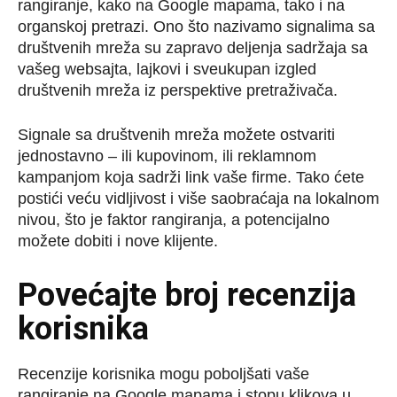
rangiranje, kako na Google mapama, tako i na
organskoj pretrazi. Ono što nazivamo signalima sa
društvenih mreža su zapravo deljenja sadržaja sa
vašeg websajta, lajkovi i sveukupan izgled
društvenih mreža iz perspektive pretraživača.
Signale sa društvenih mreža možete ostvariti
jednostavno – ili kupovinom, ili reklamnom
kampanjom koja sadrži link vaše firme. Tako ćete
postići veću vidljivost i više saobraćaja na lokalnom
nivou, što je faktor rangiranja, a potencijalno
možete dobiti i nove klijente.
Povećajte broj recenzija
korisnika
Recenzije korisnika mogu poboljšati vaše
rangiranje na Google mapama i stopu klikova u