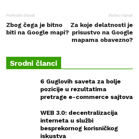
Prethodni članak
Sledeći članak
Zbog čega je bitno
Za koje delatnosti je
biti na Google mapi?
prisustvo na Google
mapama obavezno?
Srodni članci
6 Guglovih saveta za bolje
pozicije u rezultatima
pretrage e-commerce sajtova
WEB 3.0: decentralizacija
interneta u službi
besprekornog korisničkog
iskustva