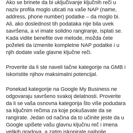
Ako se brinete da bi uključivanje ključnih reči u
naziv profila moglo uticati na vaše NAP (name,
address, phone number) podatke – da moglo bi.
Ali, ako doslednost tih podataka nije bila uvek
savršena, a vi imate solidno rangiranje, isplati se.
Kada vidite benefite ove metode, možda ćete
poželeti da izmenite kompletne NAP podatke i u
njih dodate vaše glavne ključne reči.
Proverite da li ste naveli tačne kategorije na GMB i
iskoristite njihov maksimalni potencijal.
Ponekad kategorije na Google My Business ne
odgovaraju savršeno svakoj delatnosti. Proverite
da li se vaša osnovna kategorija što više podudara
sa ključnim rečima za koje pokušavate da se
rangirate. Jedan od načina da to učinite jeste da u
Google upišete vašu glavnu ključnu reč i imena
velikih gradova, a zatim iskopirate najbolje