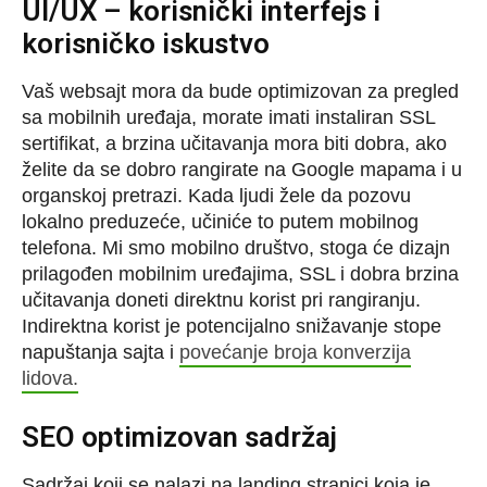
UI/UX – korisnički interfejs i
korisničko iskustvo
Vaš websajt mora da bude optimizovan za pregled
sa mobilnih uređaja, morate imati instaliran SSL
sertifikat, a brzina učitavanja mora biti dobra, ako
želite da se dobro rangirate na Google mapama i u
organskoj pretrazi. Kada ljudi žele da pozovu
lokalno preduzeće, učiniće to putem mobilnog
telefona. Mi smo mobilno društvo, stoga će dizajn
prilagođen mobilnim uređajima, SSL i dobra brzina
učitavanja doneti direktnu korist pri rangiranju.
Indirektna korist je potencijalno snižavanje stope
napuštanja sajta i
povećanje broja konverzija
lidova.
SEO optimizovan sadržaj
Sadržaj koji se nalazi na landing stranici koja je