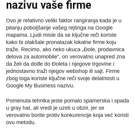
nazivu vaše firme
Ovo je relativno veliki faktor rangiranja kada je u
pitanju poboljšanje vašeg rejtinga na Google
mapama. Ljudi misle da se ključne reči koriste
kako bi olakšale pronalazak lokalne firme koju
traže. Recimo, ako neko ukuca „Đole, prodavnica
delova za automobile“, on verovatno unapred zna
da želi da dođe do Đoleta i njegove trgovine i
jednostavno traži njegov webshop ili sajt. Firme
zbog toga koriste ključne reči svoje delatnosti u
Google My Business nazivu.
Pomenuta tehnika jeste pomalo spamerska i spada
u gray hat, ali vredi je uzeti u obzir, jer se
verovatno borite protiv konkurencije koja već koristi
ovu metodu.