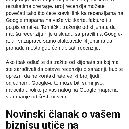
rezultatima pretrage. Broj recenzija možete
povećati tako što ćete staviti link ka recenzijama na
Google mapama na vaše vizitkarte, fakture i u
potpis email-a. Tehnički, traženje od klijenata da
napišu recenziju nije u skladu sa pravilima Google-
a, ali vi zapravo samo olakšavate klijentima da
pronađu mesto gde će napisati recenziju.
Ako ipak odlučite da tražite od klijenata sa kojima
ste sarađivali da ostave recenziju o saradnji, budite
oprezni da ne kontaktirate veliki broj ljudi
odjednom. Google-u to može biti sumnjivo,
naročito ukoliko je vaš nalog na Google mapama
star manje od šest meseci.
Novinski članak o vašem
biznisu utiče na