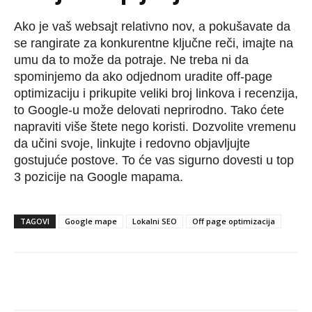
Ako je vaš websajt relativno nov, a pokušavate da
se rangirate za konkurentne ključne reči, imajte na
umu da to može da potraje. Ne treba ni da
spominjemo da ako odjednom uradite off-page
optimizaciju i prikupite veliki broj linkova i recenzija,
to Google-u može delovati neprirodno. Tako ćete
napraviti više štete nego koristi. Dozvolite vremenu
da učini svoje, linkujte i redovno objavljujte
gostujuće postove. To će vas sigurno dovesti u top
3 pozicije na Google mapama.
TAGOVI
Google mape
Lokalni SEO
Off page optimizacija
Facebook
Twitter
Pinterest