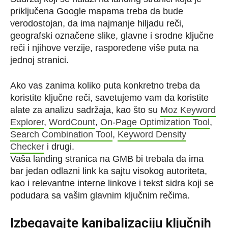
priključena Google mapama treba da bude
verodostojan, da ima najmanje hiljadu reči,
geografski označene slike, glavne i srodne ključne
reči i njihove verzije, raspoređene više puta na
jednoj stranici.
Ako vas zanima koliko puta konkretno treba da
koristite ključne reči, savetujemo vam da koristite
alate za analizu sadržaja, kao što su
Moz Keyword
Explorer
,
WordCount
,
On-Page Optimization Tool
,
Search Combination Tool
,
Keyword Density
Checker
i drugi.
Vaša landing stranica na GMB bi trebala da ima
bar jedan odlazni link ka sajtu visokog autoriteta,
kao i relevantne interne linkove i tekst sidra koji se
podudara sa vašim glavnim ključnim rečima.
Izbegavajte kanibalizaciju ključnih