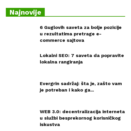
Najnovije
6 Guglovih saveta za bolje pozicije
u rezultatima pretrage e-
commerce sajtova
Lokalni SEO: 7 saveta da popravite
lokalna rangiranja
Evergrin sadržaj: šta je, zašto vam
je potreban i kako ga...
WEB 3.0: decentralizacija interneta
u službi besprekornog korisničkog
iskustva