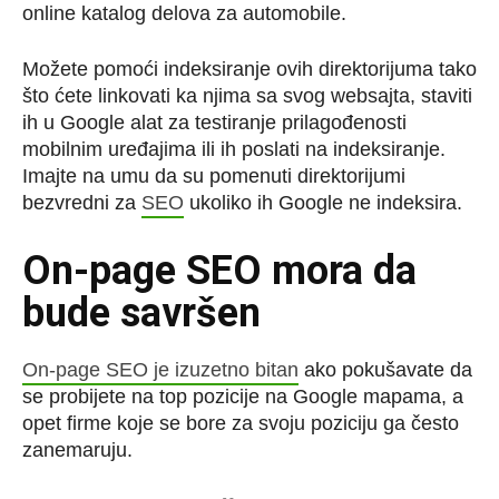
online katalog delova za automobile.
Možete pomoći indeksiranje ovih direktorijuma tako
što ćete linkovati ka njima sa svog websajta, staviti
ih u Google alat za testiranje prilagođenosti
mobilnim uređajima ili ih poslati na indeksiranje.
Imajte na umu da su pomenuti direktorijumi
bezvredni za
SEO
ukoliko ih Google ne indeksira.
On-page SEO mora da
bude savršen
On-page SEO je izuzetno bitan
ako pokušavate da
se probijete na top pozicije na Google mapama, a
opet firme koje se bore za svoju poziciju ga često
zanemaruju.