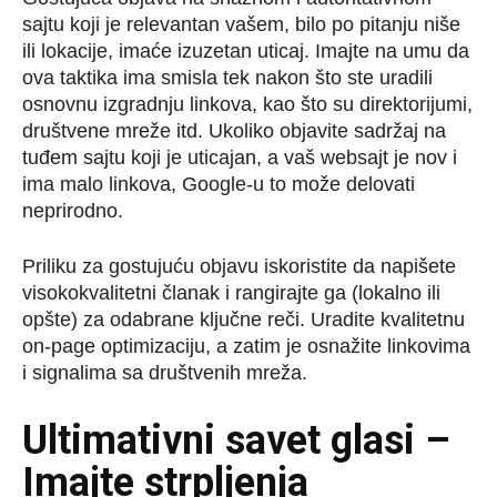
sajtu koji je relevantan vašem, bilo po pitanju niše
ili lokacije, imaće izuzetan uticaj. Imajte na umu da
ova taktika ima smisla tek nakon što ste uradili
osnovnu izgradnju linkova, kao što su direktorijumi,
društvene mreže itd. Ukoliko objavite sadržaj na
tuđem sajtu koji je uticajan, a vaš websajt je nov i
ima malo linkova, Google-u to može delovati
neprirodno.
Priliku za gostujuću objavu iskoristite da napišete
visokokvalitetni članak i rangirajte ga (lokalno ili
opšte) za odabrane ključne reči. Uradite kvalitetnu
on-page optimizaciju, a zatim je osnažite linkovima
i signalima sa društvenih mreža.
Ultimativni savet glasi –
Imajte strpljenja