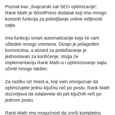
Poznat kao „švajcarski sat SEO optimizacije“,
Rank Math je WordPress dodatak koji ima mnogo
korisnih funkcija za poboljšanje online vidljivosti
sajta.
Ima funkciju smart automatizacije koja će vam
uštedeti mnogo vremena. Dizajn je prilagođen
korisnicima, a wizard za podešavanje je
jednostavan za korišćenje, stoga će
implementaciju Rank Math-a i optimizovanje sajta
učiniti mnogo lakšim.
Za razliku od Yoast-a, koji vam omogućuje da
optimizujete jednu ključnu reč po postu, Rank Math
dozvoljava da odaberete do pet ključnih reči po
jednom postu.
Rank Math ima mogućnost da izvrši kompletnu