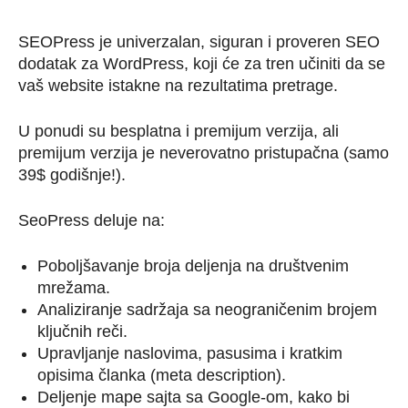
SEOPress je univerzalan, siguran i proveren SEO
dodatak za WordPress, koji će za tren učiniti da se
vaš website istakne na rezultatima pretrage.
U ponudi su besplatna i premijum verzija, ali
premijum verzija je neverovatno pristupačna (samo
39$ godišnje!).
SeoPress deluje na:
Poboljšavanje broja deljenja na društvenim
mrežama.
Analiziranje sadržaja sa neograničenim brojem
ključnih reči.
Upravljanje naslovima, pasusima i kratkim
opisima članka (meta description).
Deljenje mape sajta sa Google-om, kako bi