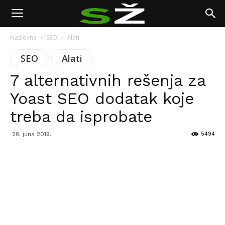
Naslovna
SEO
Alati
SEO
Alati
7 alternativnih rešenja za
Yoast SEO dodatak koje
treba da isprobate
5494
28. juna 2019.
Facebook
Twitter
Pinterest