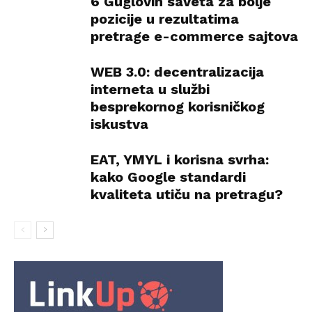
6 Guglovih saveta za bolje
pozicije u rezultatima
pretrage e-commerce sajtova
WEB 3.0: decentralizacija
interneta u službi
besprekornog korisničkog
iskustva
EAT, YMYL i korisna svrha:
kako Google standardi
kvaliteta utiču na pretragu?