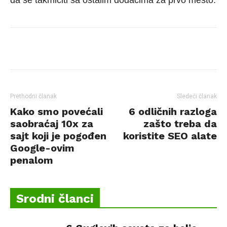
da se takmičiti sa ostalim dodacima za prvo mesto.
Facebook
Twitter
Pinterest
Prethodni članak
Sledeći članak
Kako smo povećali
6 odličnih razloga
saobraćaj 10x za
zašto treba da
sajt koji je pogođen
koristite SEO alate
Google-ovim
penalom
Srodni članci