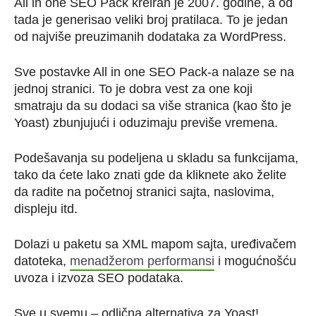
All in one SEO Pack kreiran je 2007. godine, a od
tada je generisao veliki broj pratilaca. To je jedan
od najviše preuzimanih dodataka za WordPress.
Sve postavke All in one SEO Pack-a nalaze se na
jednoj stranici. To je dobra vest za one koji
smatraju da su dodaci sa više stranica (kao što je
Yoast) zbunjujući i oduzimaju previše vremena.
Podešavanja su podeljena u skladu sa funkcijama,
tako da ćete lako znati gde da kliknete ako želite
da radite na početnoj stranici sajta, naslovima,
displeju itd.
Dolazi u paketu sa XML mapom sajta, uređivačem
datoteka,
menadžerom performansi
i mogućnošću
uvoza i izvoza SEO podataka.
Sve u svemu – odlična alternativa za Yoast!