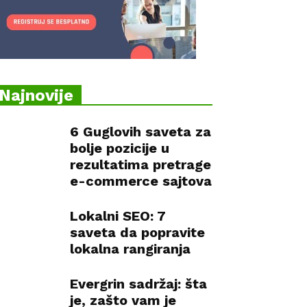
Najnovije
6 Guglovih saveta za
bolje pozicije u
rezultatima pretrage
e-commerce sajtova
Lokalni SEO: 7
saveta da popravite
lokalna rangiranja
Evergrin sadržaj: šta
je, zašto vam je